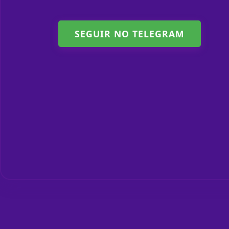
SEGUIR NO TELEGRAM