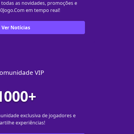
e todas as novidades, promoções e
40Jogo.Com em tempo real!
Ver Notícias
Comunidade VIP
1000+
unidade exclusiva de jogadores e
rtilhe experiências!