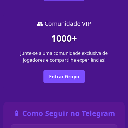
👥 Comunidade VIP
1000+
Junte-se a uma comunidade exclusiva de
jogadores e compartilhe experiências!
Entrar Grupo
📱 Como Seguir no Telegram