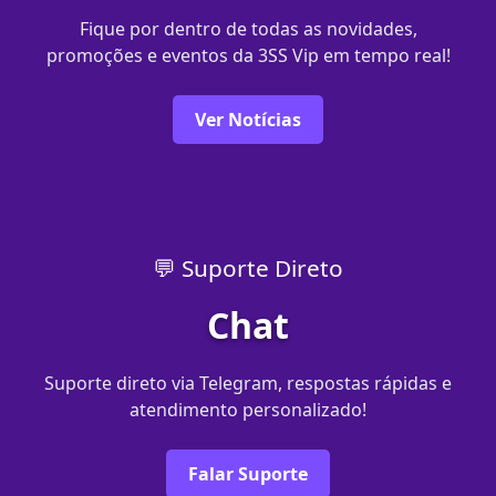
Fique por dentro de todas as novidades,
promoções e eventos da 3SS Vip em tempo real!
Ver Notícias
💬 Suporte Direto
Chat
Suporte direto via Telegram, respostas rápidas e
atendimento personalizado!
Falar Suporte