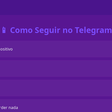
📱 Como Seguir no Telegram
ositivo
erder nada