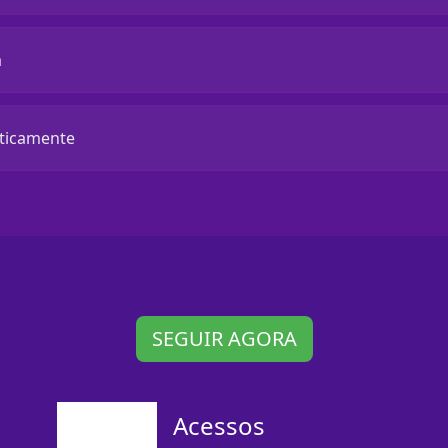
a
aticamente
SEGUIR AGORA
Acessos