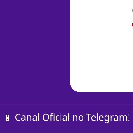
📱 Canal Oficial no Telegram!