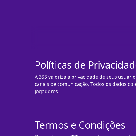
Políticas de Privacida
A 3SS valoriza a privacidade de seus usuár
canais de comunicação. Todos os dados cole
jogadores.
Termos e Condições