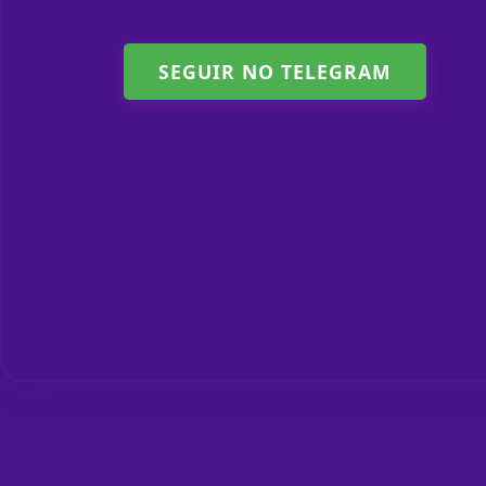
SEGUIR NO TELEGRAM