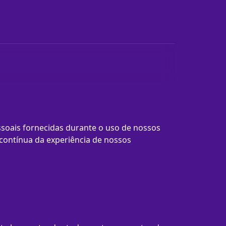
ssoais fornecidas durante o uso de nossos
 contínua da experiência de nossos