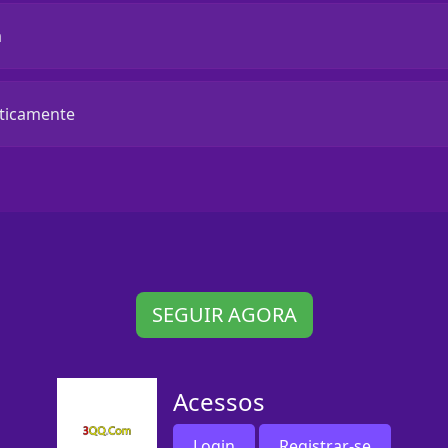
a
aticamente
SEGUIR AGORA
Acessos
Login
Registrar-se