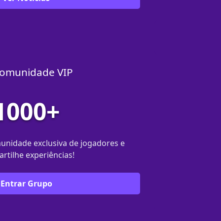
Comunidade VIP
1000+
unidade exclusiva de jogadores e
rtilhe experiências!
Entrar Grupo