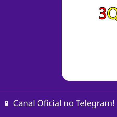
📱 Canal Oficial no Telegram!