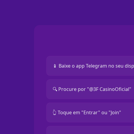
📱 Baixe o app Telegram no seu disp
🔍 Procure por "@3F CasinoOficial"
👆 Toque em "Entrar" ou "Join"