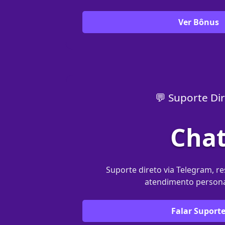
Ver Bônus
💬 Suporte Di
Cha
Suporte direto via Telegram, r
atendimento persona
Falar Suport