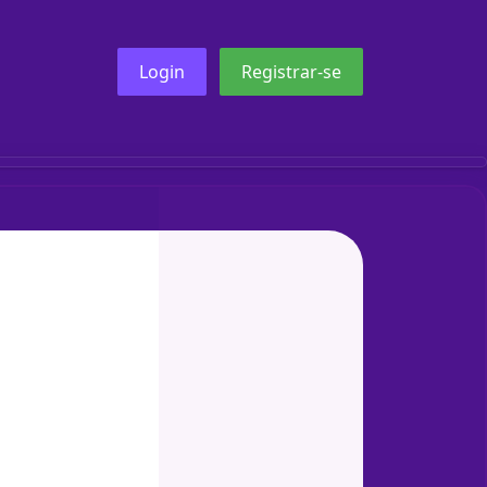
Login
Registrar-se