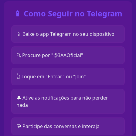
📱 Como Seguir no Telegram
📱 Baixe o app Telegram no seu dispositivo
🔍 Procure por "@3AAOficial"
👆 Toque em "Entrar" ou "Join"
🔔 Ative as notificações para não perder
nada
💬 Participe das conversas e interaja