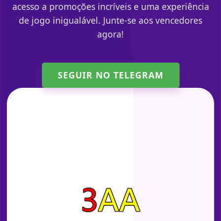
acesso a promoções incríveis e uma experiência
de jogo inigualável. Junte-se aos vencedores
agora!
SEGUIR NO TELEGRAM