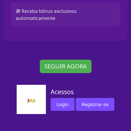
🎁 Receba bônus exclusivos
automaticamente
SEGUIR AGORA
Acessos
Login
Registrar-se