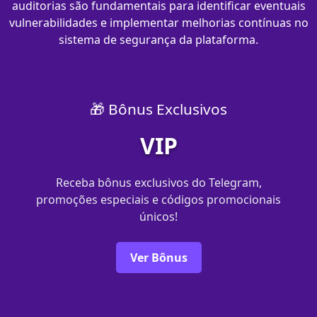
auditorias são fundamentais para identificar eventuais
vulnerabilidades e implementar melhorias contínuas no
sistema de segurança da plataforma.
🎁 Bônus Exclusivos
VIP
Receba bônus exclusivos do Telegram,
promoções especiais e códigos promocionais
únicos!
Ver Bônus