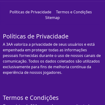
Políticas de Privacidade
Termos e Condições
Sitemap
Políticas de Privacidade
A 3AA valoriza a privacidade de seus usuários e está
empenhada em proteger todas as informações
pessoais fornecidas durante o uso de nossos canais de
comunicação. Todos os dados coletados são utilizados
exclusivamente para fins de melhoria contínua da
experiência de nossos jogadores.
Termos e Condições