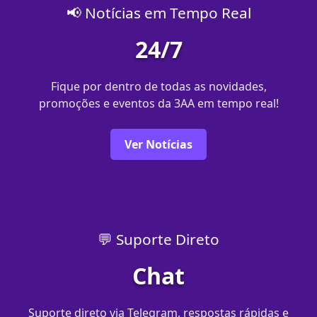
📢 Notícias em Tempo Real
24/7
Fique por dentro de todas as novidades,
promoções e eventos da 3AA em tempo real!
Ver Notícias
💬 Suporte Direto
Chat
Suporte direto via Telegram, respostas rápidas e