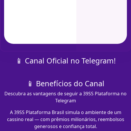
📱 Canal Oficial no Telegram!
📱 Benefícios do Canal
Descubra as vantagens de seguir a 39SS Plataforma no
Telegram
A 39SS Plataforma Brasil simula o ambiente de um
cassino real — com prêmios milionários, reembolsos
generosos e confiança total.