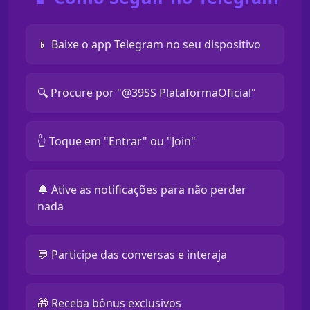
📱 Baixe o app Telegram no seu dispositivo
🔍 Procure por "@39SS PlataformaOficial"
👆 Toque em "Entrar" ou "Join"
🔔 Ative as notificações para não perder
nada
💬 Participe das conversas e interaja
🎁 Receba bônus exclusivos