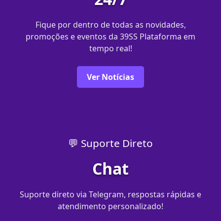
Fique por dentro de todas as novidades,
promoções e eventos da 39SS Plataforma em
tempo real!
Ver Notícias
💬 Suporte Direto
Chat
Suporte direto via Telegram, respostas rápidas e
atendimento personalizado!