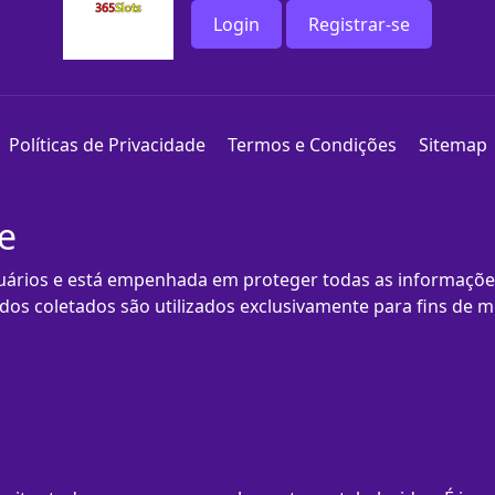
Login
Registrar-se
Políticas de Privacidade
Termos e Condições
Sitemap
de
usuários e está empenhada em proteger todas as informaçõe
os coletados são utilizados exclusivamente para fins de m