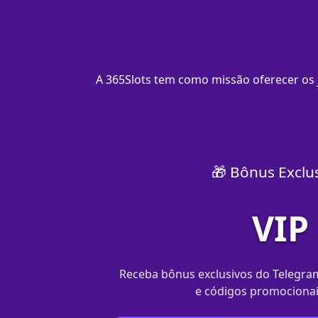
A 365Slots tem como missão oferecer os 
🎁 Bônus Exclu
VIP
Receba bônus exclusivos do Telegra
e códigos promocionai