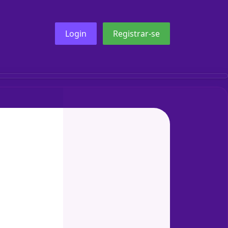
Login
Registrar-se