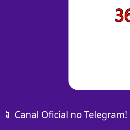
📱 Canal Oficial no Telegram!