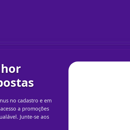
lhor
postas
ônus no cadastro e em
m acesso a promoções
ualável. Junte-se aos