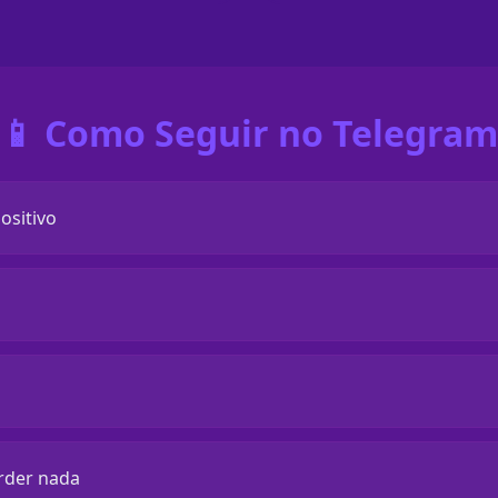
📱 Como Seguir no Telegram
ositivo
erder nada