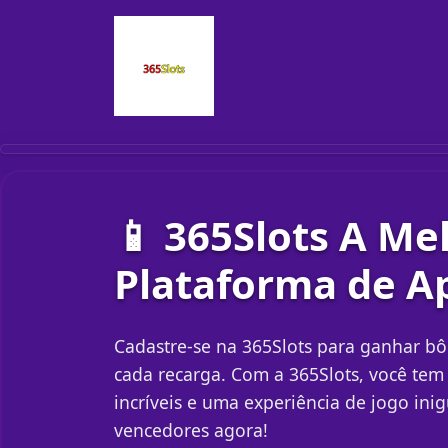
📱 365Slots A Me
Plataforma de A
Cadastre-se na 365Slots para ganhar b
cada recarga. Com a 365Slots, você te
incríveis e uma experiência de jogo inig
vencedores agora!