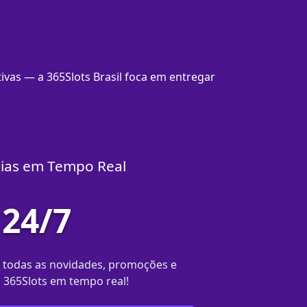
vas — a 365Slots Brasil foca em entregar
cias em Tempo Real
24/7
e todas as novidades, promoções e
 365Slots em tempo real!