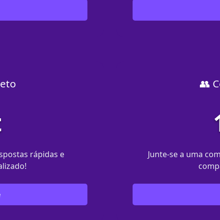
reto
👥 
t
espostas rápidas e
Junte-se a uma com
lizado!
compa
e