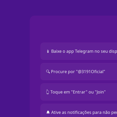
📱 Baixe o app Telegram no seu disp
🔍 Procure por "@3191Oficial"
👆 Toque em "Entrar" ou "Join"
🔔 Ative as notificações para não p