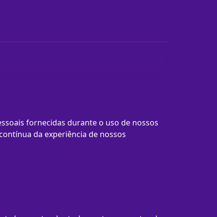
essoais fornecidas durante o uso de nossos
 contínua da experiência de nossos