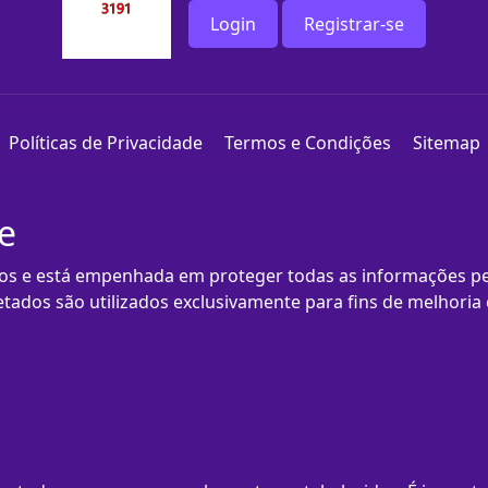
Login
Registrar-se
Políticas de Privacidade
Termos e Condições
Sitemap
de
rios e está empenhada em proteger todas as informações p
tados são utilizados exclusivamente para fins de melhoria