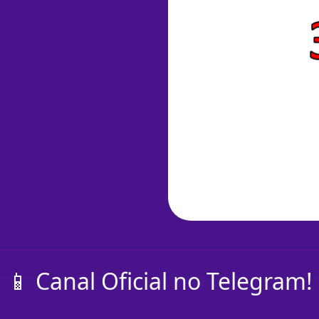
📱 Canal Oficial no Telegram!