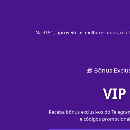
Na 3191 , aproveite as melhores odds, mú
🎁 Bônus Exclu
VIP
Receba bônus exclusivos do Telegra
e códigos promocionai