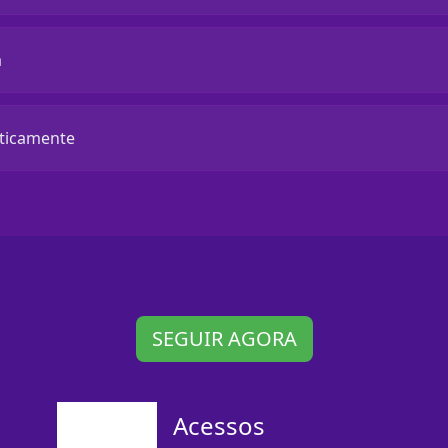
a
aticamente
SEGUIR AGORA
Acessos