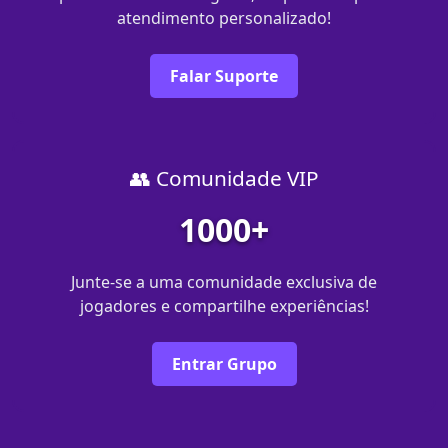
atendimento personalizado!
Falar Suporte
👥 Comunidade VIP
1000+
Junte-se a uma comunidade exclusiva de
jogadores e compartilhe experiências!
Entrar Grupo