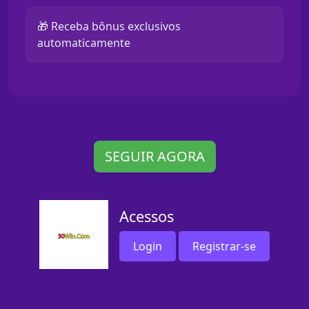
🎁 Receba bônus exclusivos
automaticamente
SEGUIR AGORA
Acessos
Login
Registrar-se