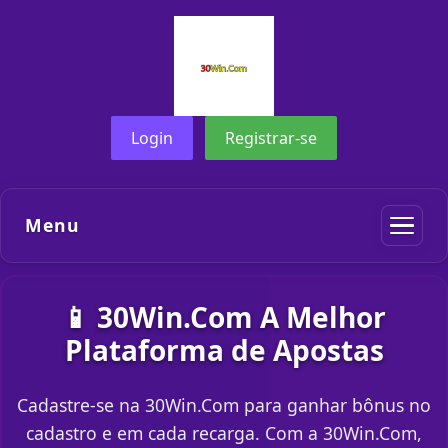
Login
Registrar-se
Menu
📱 30Win.Com A Melhor
Plataforma de Apostas
Cadastre-se na 30Win.Com para ganhar bônus no
cadastro e em cada recarga. Com a 30Win.Com,