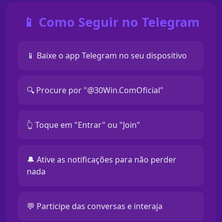
📱 Como Seguir no Telegram
📱 Baixe o app Telegram no seu dispositivo
🔍 Procure por "@30Win.ComOficial"
👆 Toque em "Entrar" ou "Join"
🔔 Ative as notificações para não perder
nada
💬 Participe das conversas e interaja