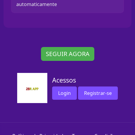
automaticamente
SEGUIR AGORA
Acessos
Login
Registrar-se