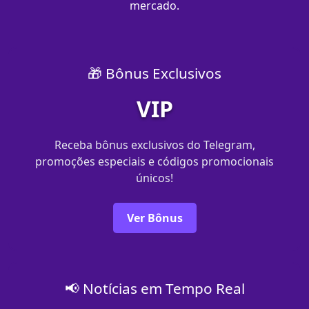
mercado.
🎁 Bônus Exclusivos
VIP
Receba bônus exclusivos do Telegram,
promoções especiais e códigos promocionais
únicos!
Ver Bônus
📢 Notícias em Tempo Real