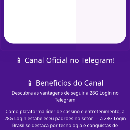
📱 Canal Oficial no Telegram!
📱 Benefícios do Canal
Descubra as vantagens de seguir a 28G Login no
Telegram
Como plataforma líder de cassino e entretenimento, a
28G Login estabeleceu padrões no setor — a 28G Login
Brasil se destaca por tecnologia e conquistas de