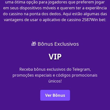
uma ótima opção para jogadores que preferem jogar
em seus dispositivos móveis e querem ter a experiência
do cassino na ponta dos dedos. Aqui estão algumas das
vantagens de usar o aplicativo de cassino 2587Win bet:
🎁 Bônus Exclusivos
VIP
Receba bônus exclusivos do Telegram,
promoções especiais e códigos promocionais
únicos!
Ver Bônus