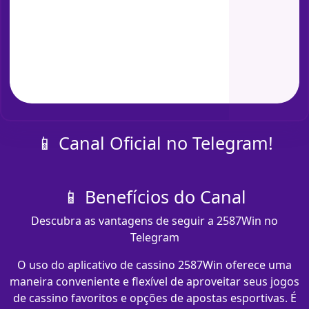
📱 Canal Oficial no Telegram!
📱 Benefícios do Canal
Descubra as vantagens de seguir a 2587Win no
Telegram
O uso do aplicativo de cassino 2587Win oferece uma
maneira conveniente e flexível de aproveitar seus jogos
de cassino favoritos e opções de apostas esportivas. É