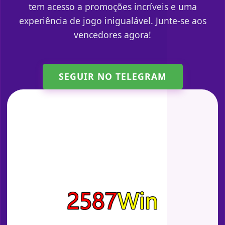
tem acesso a promoções incríveis e uma
experiência de jogo inigualável. Junte-se aos
vencedores agora!
SEGUIR NO TELEGRAM