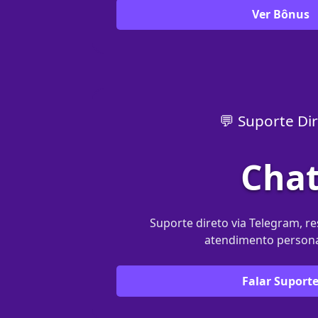
Ver Bônus
💬 Suporte Di
Cha
Suporte direto via Telegram, r
atendimento persona
Falar Suport