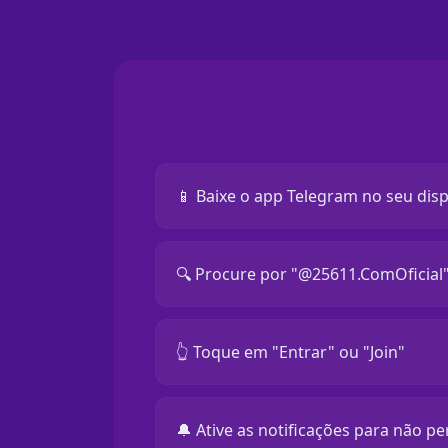
📱 Baixe o app Telegram no seu disp
🔍 Procure por "@25611.ComOficial
👆 Toque em "Entrar" ou "Join"
🔔 Ative as notificações para não p