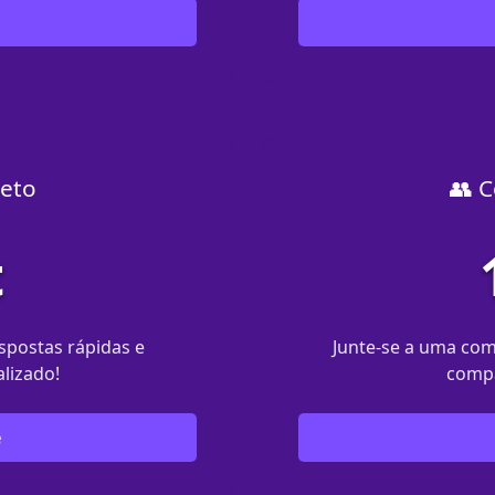
reto
👥 
t
espostas rápidas e
Junte-se a uma com
lizado!
compa
e