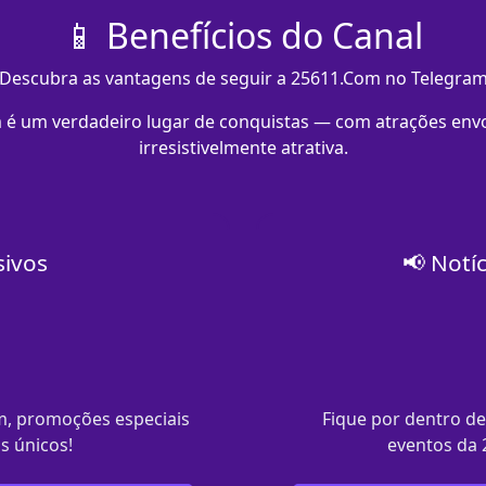
📱 Benefícios do Canal
Descubra as vantagens de seguir a 25611.Com no Telegra
 é um verdadeiro lugar de conquistas — com atrações envol
irresistivelmente atrativa.
sivos
📢 Notí
m, promoções especiais
Fique por dentro d
s únicos!
eventos da 