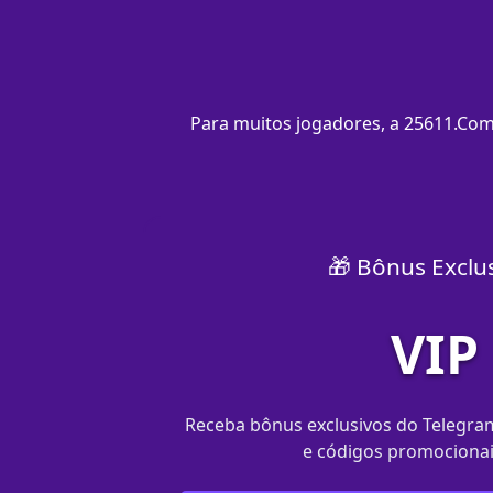
Para muitos jogadores, a 25611.Com
🎁 Bônus Exclu
VIP
Receba bônus exclusivos do Telegra
e códigos promocionai