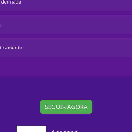
erder nada
a
aticamente
SEGUIR AGORA