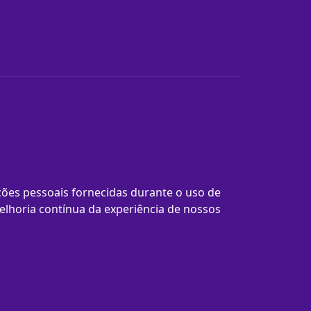
ções pessoais fornecidas durante o uso de
elhoria contínua da experiência de nossos