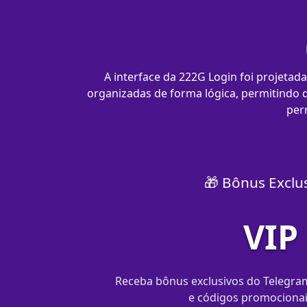
A interface da 222G Login foi projetada
organizadas de forma lógica, permitindo q
per
🎁 Bônus Exclu
VIP
Receba bônus exclusivos do Telegra
e códigos promocionai