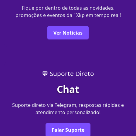
Fique por dentro de todas as novidades,
promoções e eventos da 1Xkp em tempo real!
Ver Notícias
💬 Suporte Direto
Chat
Suporte direto via Telegram, respostas rápidas e
atendimento personalizado!
Falar Suporte