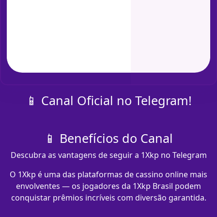
📱 Canal Oficial no Telegram!
📱 Benefícios do Canal
Descubra as vantagens de seguir a 1Xkp no Telegram
O 1Xkp é uma das plataformas de cassino online mais
envolventes — os jogadores da 1Xkp Brasil podem
conquistar prêmios incríveis com diversão garantida.