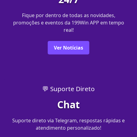
Fique por dentro de todas as novidades,
promoções e eventos da 199Win APP em tempo
real!
Ver Notícias
💬 Suporte Direto
Chat
Suporte direto via Telegram, respostas rápidas e
atendimento personalizado!