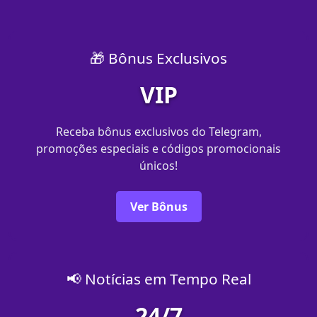
🎁 Bônus Exclusivos
VIP
Receba bônus exclusivos do Telegram,
promoções especiais e códigos promocionais
únicos!
Ver Bônus
📢 Notícias em Tempo Real
24/7