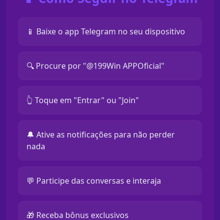
📱 Baixe o app Telegram no seu dispositivo
🔍 Procure por "@199Win APPOficial"
👆 Toque em "Entrar" ou "Join"
🔔 Ative as notificações para não perder
nada
💬 Participe das conversas e interaja
🎁 Receba bônus exclusivos