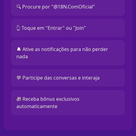
🔍 Procure por "@18N.ComOficial"
👆 Toque em "Entrar" ou "Join"
🔔 Ative as notificações para não perder
nada
💬 Participe das conversas e interaja
🎁 Receba bônus exclusivos
automaticamente