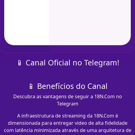
📱 Canal Oficial no Telegram!
📱 Benefícios do Canal
Descubra as vantagens de seguir a 18N.Com no
Telegram
A infraestrutura de streaming da 18N.Com é
dimensionada para entregar video de alta fidelidade
com latência minimizada através de uma arquitetura de