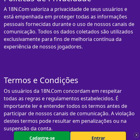
A 18N.Com valoriza a privacidade de seus usuários e
está empenhada em proteger todas as informações
pessoais fornecidas durante o uso de nossos canais de
comunicação. Todos os dados coletados são utilizados
exclusivamente para fins de melhoria contínua da
experiência de nossos jogadores.
Termos e Condições
Os usuários da 18N.Com concordam em respeitar
todas as regras e regulamentos estabelecidos. É
importante ler e entender todos os termos antes de
participar de nossos canais de comunicação. A violação
destes termos pode resultar em penalizações ou na
suspensão da conta.
X
Cadastre-se
Entrar