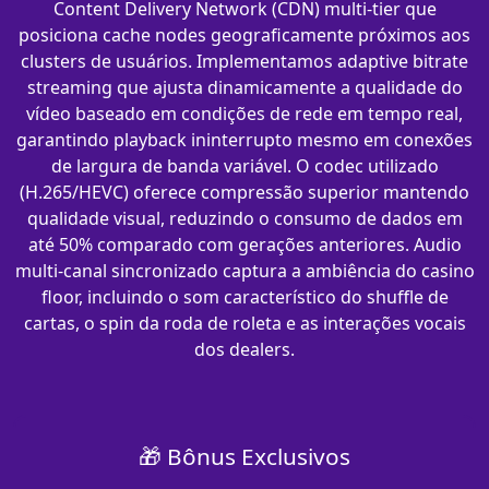
Content Delivery Network (CDN) multi-tier que
posiciona cache nodes geograficamente próximos aos
clusters de usuários. Implementamos adaptive bitrate
streaming que ajusta dinamicamente a qualidade do
vídeo baseado em condições de rede em tempo real,
garantindo playback ininterrupto mesmo em conexões
de largura de banda variável. O codec utilizado
(H.265/HEVC) oferece compressão superior mantendo
qualidade visual, reduzindo o consumo de dados em
até 50% comparado com gerações anteriores. Audio
multi-canal sincronizado captura a ambiência do casino
floor, incluindo o som característico do shuffle de
cartas, o spin da roda de roleta e as interações vocais
dos dealers.
🎁 Bônus Exclusivos