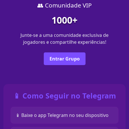
👥 Comunidade VIP
1000+
Junte-se a uma comunidade exclusiva de
jogadores e compartilhe experiências!
Entrar Grupo
📱 Como Seguir no Telegram
📱 Baixe o app Telegram no seu dispositivo