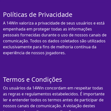
Políticas de Privacidade
A 14Win valoriza a privacidade de seus usuários e está
empenhada em proteger todas as informações
pessoais fornecidas durante o uso de nossos canais de
comunicação. Todos os dados coletados são utilizados
exclusivamente para fins de melhoria contínua da
experiência de nossos jogadores.
Termos e Condições
Os usuários da 14Win concordam em respeitar todas
as regras e regulamentos estabelecidos. É importante
ler e entender todos os termos antes de participar de
nossos canais de comunicação. A violação destes