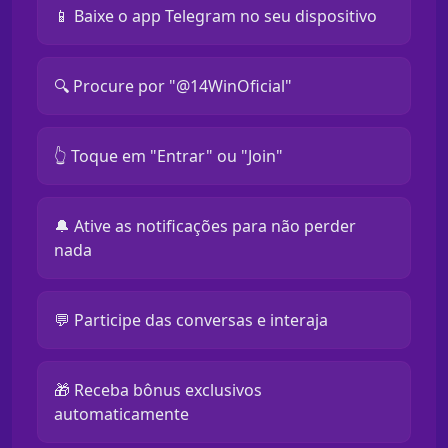
📱 Baixe o app Telegram no seu dispositivo
🔍 Procure por "@14WinOficial"
👆 Toque em "Entrar" ou "Join"
🔔 Ative as notificações para não perder
nada
💬 Participe das conversas e interaja
🎁 Receba bônus exclusivos
automaticamente