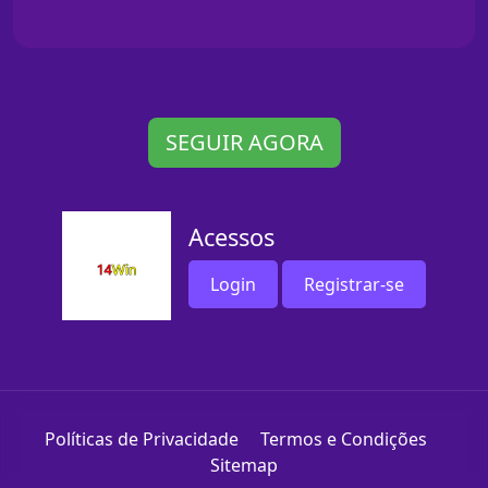
SEGUIR AGORA
Acessos
Login
Registrar-se
Políticas de Privacidade
Termos e Condições
Sitemap