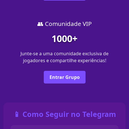
👥 Comunidade VIP
1000+
Junte-se a uma comunidade exclusiva de
jogadores e compartilhe experiências!
Entrar Grupo
📱 Como Seguir no Telegram