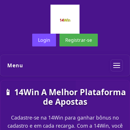
Login
Registrar-se
Menu
📱 14Win A Melhor Plataforma
de Apostas
Cadastre-se na 14Win para ganhar bônus no
cadastro e em cada recarga. Com a 14Win, você