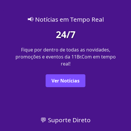
📢 Notícias em Tempo Real
24/7
Fique por dentro de todas as novidades,
promoções e eventos da 11Br.Com em tempo
real!
Ver Notícias
💬 Suporte Direto