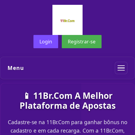
Login
Registrar-se
Menu
📱 11Br.Com A Melhor
Plataforma de Apostas
Cadastre-se na 11Br.Com para ganhar bônus no
cadastro e em cada recarga. Com a 11Br.Com,