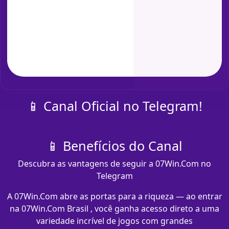
📱 Canal Oficial no Telegram!
📱 Benefícios do Canal
Descubra as vantagens de seguir a 07Win.Com no
Telegram
A 07Win.Com abre as portas para a riqueza — ao entrar
na 07Win.Com Brasil , você ganha acesso direto a uma
variedade incrível de jogos com grandes