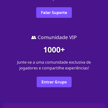
Falar Suporte
👥 Comunidade VIP
1000+
Junte-se a uma comunidade exclusiva de
jogadores e compartilhe experiências!
Entrar Grupo