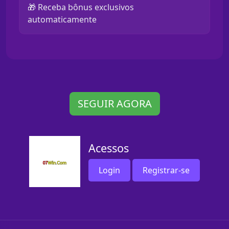
🎁 Receba bônus exclusivos
automaticamente
SEGUIR AGORA
Acessos
Login
Registrar-se