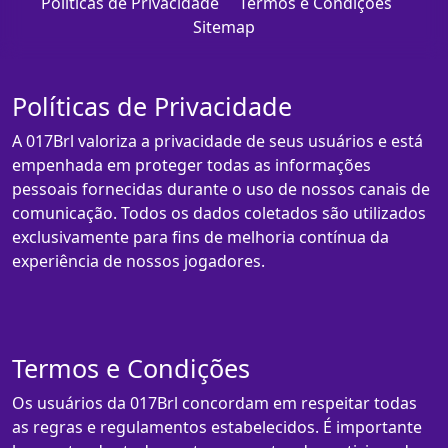
Políticas de Privacidade
Termos e Condições
Sitemap
Políticas de Privacidade
A 017Brl valoriza a privacidade de seus usuários e está
empenhada em proteger todas as informações
pessoais fornecidas durante o uso de nossos canais de
comunicação. Todos os dados coletados são utilizados
exclusivamente para fins de melhoria contínua da
experiência de nossos jogadores.
Termos e Condições
Os usuários da 017Brl concordam em respeitar todas
as regras e regulamentos estabelecidos. É importante